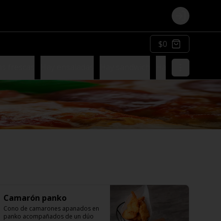
Login
$0
as frescas
Hay ensaladas
Hay sandwich
Hay dulces
Camarón panko
Cono de camarones apanados en 
panko acompañados de un dúo 