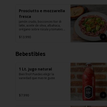
Prosciutto e mozzarella
fresca
Jamón crudo, bocconcini fior di 
latte, aceite de oliva, albahaca, 
orégano sobre rúcula y tomates 
cherry grillados.
$13.990
Bebestibles
1 Lt. jugo natural
Bien frio!! Puedes elegir la 
variedad que mas te guste
$7.990