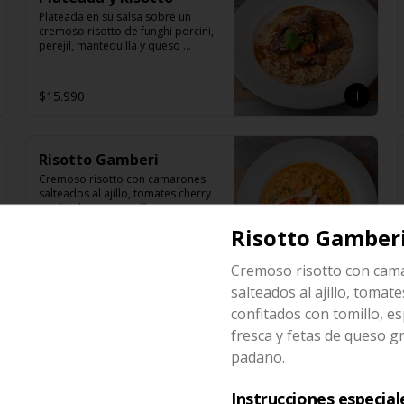
Plateada en su salsa sobre un 
cremoso risotto de funghi porcini, 
perejil, mantequilla y queso 
parmesano.
$15.990
Risotto Gamberi
Cremoso risotto con camarones 
salteados al ajillo, tomates cherry 
confitados con tomillo, espinaca 
fresca y fetas de queso grana 
Risotto Gamber
padano.
$15.990
Cremoso risotto con cam
salteados al ajillo, tomat
confitados con tomillo, e
fresca y fetas de queso g
padano.
Instrucciones especial