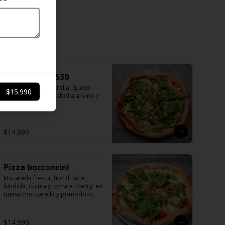
Nueva pizza 530
Pomodoro, Mozzarella, queso 
$15.990
azul, berenjenas, cebolla al vino y 
rucula.
$14.990
Pizza bocconcini
Mozarella fresca, fior di latte 
fundida, rúcula y tomate cherry, en 
queso mozzarella y pomodoro.
$14.990