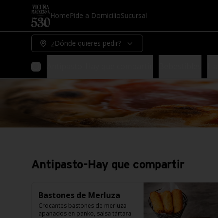
Home
Pide a Domicilio
Sucursal
¿Dónde quieres pedir?
Antipasto-Hay que compartir
Bebestibles
Ha
Antipasto-Hay que compartir
Bastones de Merluza
Crocantes bastones de merluza 
apanados en panko, salsa tártara 