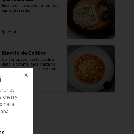
Risotto de quinoa con verduras y 
carne braseada.
$13.990
Risotto de Coliflor
Coliflor picado, aceite de oliva, 
cebolla caramelizada, pasta de 
pimentón amarillo asado y crema 
de zapallo. Acompañado de 
i
tomates cherrys y champiñones 
Close
trufados.
$15.990
arones
es cherry
spinaca
rana
es