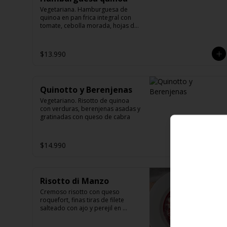
Vegetariana. Hamburguesa de 
quinoa en pan frica integral con 
tomate, cebolla morada, hojas de 
espinaca y palta (pepinos by 
María). Opcional.
$13.990
Quinotto y Berenjenas
Vegetariano. Risotto de quinoa 
con verduras, berenjenas asadas y 
gratinadas con queso de cabra
$14.990
Risotto di Manzo
Cremoso risotto con queso 
roquefort, finas tiras de filete 
salteado con ajo y perejil en 
reducción de merlot aromatizado 
al romero.