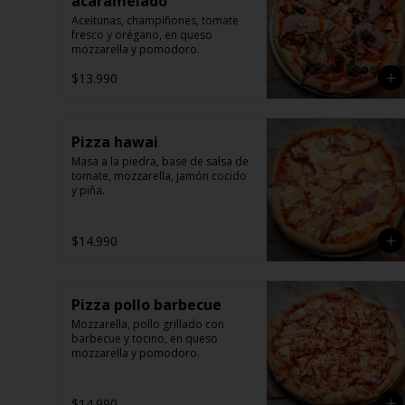
acaramelado
Aceitunas, champiñones, tomate 
fresco y orégano, en queso 
mozzarella y pomodoro.
$13.990
Pizza hawai
Masa a la piedra, base de salsa de 
tomate, mozzarella, jamón cocido 
y piña.
$14.990
Pizza pollo barbecue
Mozzarella, pollo grillado con 
barbecue y tocino, en queso 
mozzarella y pomodoro.
$14.990