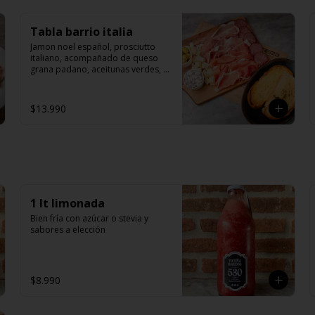
Tabla barrio italia
Jamon noel español, prosciutto 
italiano, acompañado de queso 
grana padano, aceitunas verdes, 
panera, aceite de oliva y 
salchichon italiano rosette.
$13.990
1 lt limonada
Bien fría con azúcar o stevia y 
sabores a elección
$8.990