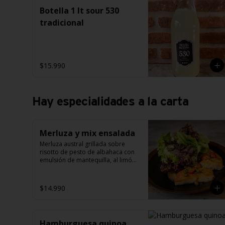
Botella 1 lt sour 530
tradicional
$15.990
Hay especialidades a la carta
Merluza y mix ensalada
Merluza austral grillada sobre 
risotto de pesto de albahaca con 
emulsión de mantequilla, al limón 
con cilantro, alcaparras y tomate 
cherry grillado.
$14.990
Hamburguesa quinoa