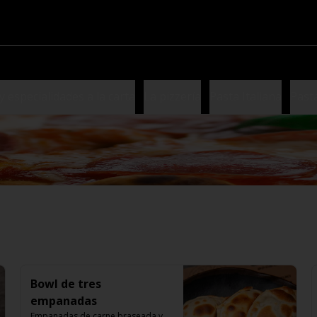
y especialidades a la carta
La pizzería
Pasta Italiana
Past
Bowl de tres
empanadas
Empanadas de carne braseada y 