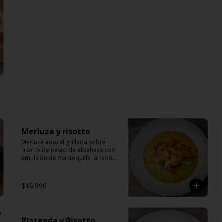
Merluza y risotto
Merluza austral grillada sobre 
risotto de pesto de albahaca con 
emulsión de mantequilla, al limón 
con cilantro, alcaparras y tomate 
cherry grillado.
$16.990
Plateada y Risotto