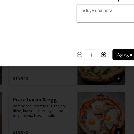
Pizza bianca tartufo
Masa a la piedra mozzarella fior di 
Agregar
latte, champiñones, aceite de trufa 
blanco, grana padano, albahaca.
$15.990
Pizza bacon & egg
Pomodoro, mozzarella, tocino, 
filete, huevo al horno y un toque 
de pimienta fresca molida.
$18.990