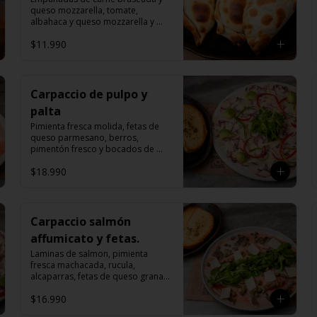
queso mozzarella, tomate, 
albahaca y queso mozzarella y 
espinaca y queso mozzarella.
$11.990
Carpaccio de pulpo y
palta
Pimienta fresca molida, fetas de 
queso parmesano, berros, 
pimentón fresco y bocados de 
palta.
$18.990
Carpaccio salmón
affumicato y fetas.
Laminas de salmon, pimienta 
fresca machacada, rucula, 
alcaparras, fetas de queso grana 
padano y champiñones, 
$16.990
bruschettas.