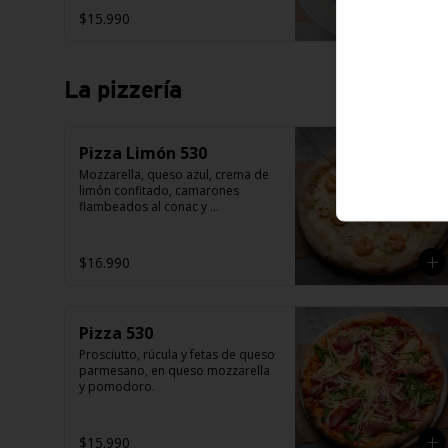
$15.990
La pizzería
Pizza Limón 530
Mozzarella, queso azul, crema de 
limón confitado, camarones 
flambeados al conac y 
peperonccino.
$16.990
Pizza 530
Prosciutto, rúcula y fetas de queso 
parmesano, en queso mozzarella 
y pomodoro.
$15.990