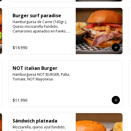
Burger surf paradise
Hamburguesa de Carne (160gr.), 
Queso mozzarella Fundido, 
Camarones apanados en Panko, 
Tocino, Mix de hojas Verdes, 
tomate y salsa de ajo.
$14.990
NOT italian Burger
Hamburguesa NOT BURGER, Palta, 
Tomate, NOT Mayonesa.
$11.990
Sándwich plateada
Mozzarella, queso azul fundido, 