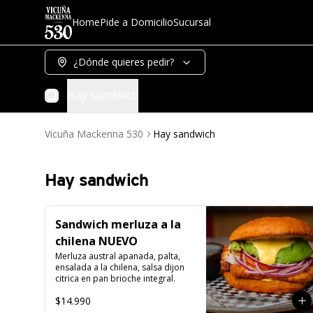
Home
Pide a Domicilio
Sucursal
¿Dónde quieres pedir?
Hay sandwich
Vicuña Mackenna 530
Hay sandwich
Hay sandwich
Sandwich merluza a la
chilena NUEVO
Merluza austral apanada, palta, 
ensalada a la chilena, salsa dijon 
citrica en pan brioche integral.
$14.990