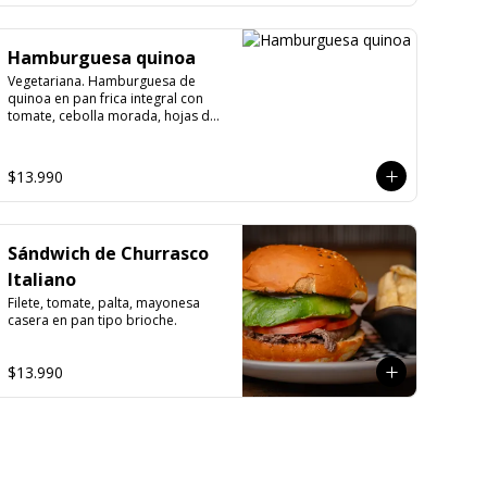
Hamburguesa quinoa
Vegetariana. Hamburguesa de 
quinoa en pan frica integral con 
tomate, cebolla morada, hojas de 
espinaca y palta (pepinos by 
María). Opcional.
$13.990
Sándwich de Churrasco
Italiano
Filete, tomate, palta, mayonesa 
casera en pan tipo brioche.
$13.990