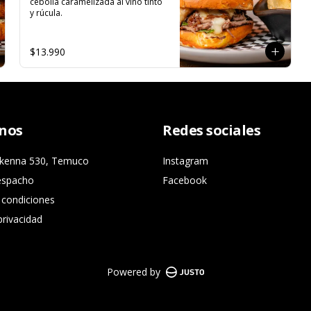
cebolla caramelizada al vino tinto 
y rúcula.
$13.990
nos
Redes sociales
ckenna 530, Temuco
Instagram
espacho
Facebook
 condiciones
privacidad
Powered by