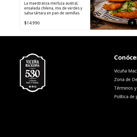
La maestranza merluza austral, 
ensalada chilena, mix de verdes y 
salsa tártara en pan de semillas.
$14.990
Conóce
Vicuña Ma
Zona de D
Términos y
Política de 