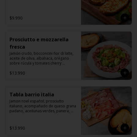
$9.990
Prosciutto e mozzarella
fresca
Jamón crudo, bocconcini fior di latte, 
aceite de oliva, albahaca, orégano 
sobre rúcula y tomates cherry 
grillados.
$13.990
Tabla barrio italia
Jamon noel español, prosciutto 
italiano, acompañado de queso grana 
padano, aceitunas verdes, panera, 
aceite de oliva y salchichon italiano 
rosette.
$13.990