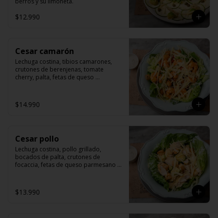
berros y su limoneta.
$12.990
Cesar camarón
Lechuga costina, tibios camarones, 
crutones de berenjenas, tomate 
cherry, palta, fetas de queso 
parmesano y salsa de cesar.
$14.990
Cesar pollo
Lechuga costina, pollo grillado, 
bocados de palta, crutones de 
focaccia, fetas de queso parmesano y 
salsa cesar.
$13.990