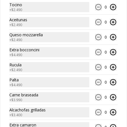
Tocino
$13.990
0
+
$2.490
Aceitunas
0
NOT classic burger
+
$2.490
Hamburguesa NOT Burger, Lechuga, 
Queso mozzarella
Tomate, Cebolla Morada, NOT Mayo.
0
+
$2.490
Extra bocconcini
0
+
$4.490
$11.990
Rucula
0
+
$2.490
NOT italian Burger
Palta
0
Hamburguesa NOT BURGER, Palta, 
+
$4.490
Tomate, NOT Mayonesa.
Carne braseada
0
+
$3.990
$11.990
Alcachofas grilladas
0
+
$3.400
Extra camaron