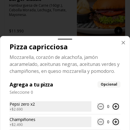
Hamburguesa de Carne (160gr.), 
Cebolla Morada, Lechuga, Tomate, 
Mayonesa.
$11.990
Pizza capricciosa
Burger surf paradise
Mozzarella, corazón de alcachofa, jamón
Hamburguesa de Carne (160gr.), 
Queso mozzarella Fundido, 
acaramelado, aceitunas negras, aceitunas verdes y
Camarones apanados en Panko, 
champiñones, en queso mozzarella y pomodoro.
Tocino, Mix de hojas Verdes, tomate y 
salsa de ajo.
$14.990
Agrega a tu pizza
Opcional
Seleccione 0
Hamburguesa quinoa
Pepsi zero x2
0
+
$2.690
Vegetariana. Hamburguesa de quinoa 
en pan frica integral con tomate, 
cebolla morada, hojas de espinaca y 
Champiñones
0
palta (pepinos by María). Opcional.
+
$2.490