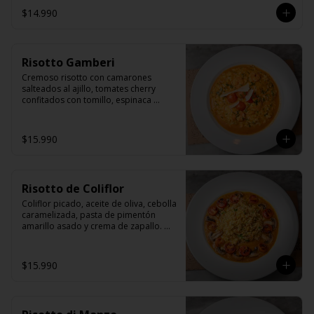
$14.990
Risotto Gamberi
Cremoso risotto con camarones 
salteados al ajillo, tomates cherry 
confitados con tomillo, espinaca 
fresca y fetas de queso grana padano.
$15.990
Risotto de Coliflor
Coliflor picado, aceite de oliva, cebolla 
caramelizada, pasta de pimentón 
amarillo asado y crema de zapallo. 
Acompañado de tomates cherrys y 
champiñones trufados.
$15.990