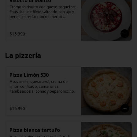
Risotto di Manzo
Cremoso risotto con queso roquefort, 
finas tiras de filete salteado con ajo y 
perejil en reducción de merlot 
aromatizado al romero.
$15.990
La pizzería
Pizza Limón 530
Mozzarella, queso azul, crema de 
limón confitado, camarones 
flambeados al conac y peperonccino.
$16.990
Pizza bianca tartufo
Masa a la piedra mozzarella fior di 