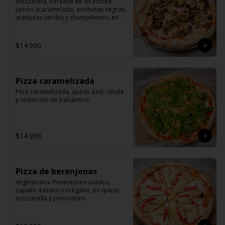
Mozzarella, corazón de alcachofa, 
jamón acaramelado, aceitunas negras, 
aceitunas verdes y champiñones, en 
queso mozzarella y pomodoro.
$14.990
Pizza caramelizada
Pera caramelizada, queso azul, rúcula 
y reducción de balsámico.
$14.990
Pizza de berenjenas
Vegetariana. Pimentones asados, 
zapallo italiano y orégano, en queso 
mozzarella y pomodoro.