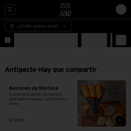
Abrir menu de navegación
Logi
¿Dónde quieres pedir?
Antipasto-Hay que compartir
Bebestibles
Hay espec
Antipasto-Hay que compartir
Bastones de Merluza
Crocantes bastones de merluza 
apanados en panko, salsa tártara y 
limón.
$11.990