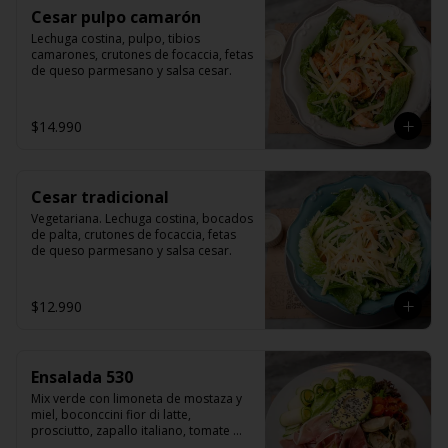
Cesar pulpo camarón
Lechuga costina, pulpo, tibios 
camarones, crutones de focaccia, fetas 
de queso parmesano y salsa cesar.
$14.990
Cesar tradicional
Vegetariana. Lechuga costina, bocados 
de palta, crutones de focaccia, fetas 
de queso parmesano y salsa cesar.
$12.990
Ensalada 530
Mix verde con limoneta de mostaza y 
miel, boconccini fior di latte, 
prosciutto, zapallo italiano, tomate 
cherry grillado, hojas de albahaca, 