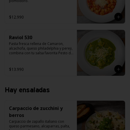
pomodoro.
$12.990
Raviol 530
Pasta fresca rellena de Camaron, 
alcachofa, queso philadelphia y pereji, 
combina con tu salsa favorita Pesto de 
albahaca, salsa alfredo, salsa 
bolognesa o salsa pana camarón.
$13.990
Hay ensaladas
Carpaccio de zucchini y
berros
Carpaccio de zapallo italiano con 
queso parmesano, alcaparras, palta, 