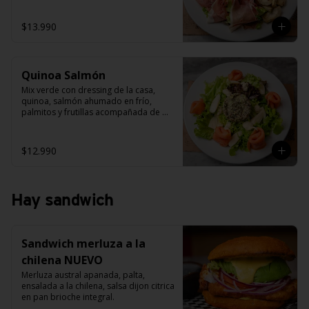
palta y alcachofas grillada.
$13.990
Quinoa Salmón
Mix verde con dressing de la casa, 
quinoa, salmón ahumado en frío, 
palmitos y frutillas acompañada de 
salsa carcciofi.
$12.990
Hay sandwich
Sandwich merluza a la
chilena NUEVO
Merluza austral apanada, palta, 
ensalada a la chilena, salsa dijon citrica 
en pan brioche integral.