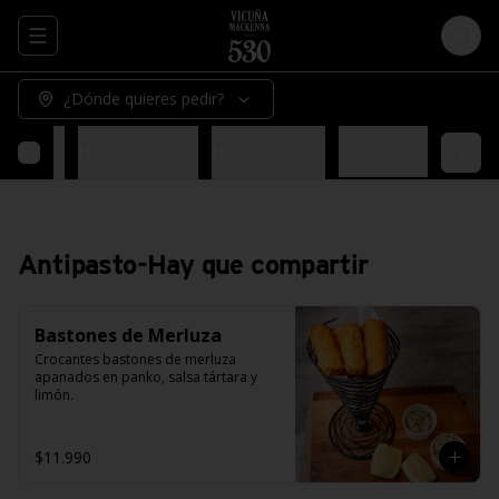
Abrir menu de navegación
Logi
¿Dónde quieres pedir?
 frescas
Hay ensaladas
Hay sandwich
Hay dulces
Antipasto-Hay que compartir
Bastones de Merluza
Crocantes bastones de merluza 
apanados en panko, salsa tártara y 
limón.
$11.990