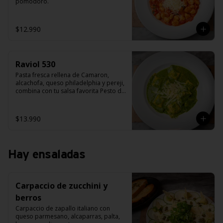
pomodoro.
$12.990
Raviol 530
Pasta fresca rellena de Camaron, 
alcachofa, queso philadelphia y pereji, 
combina con tu salsa favorita Pesto de 
albahaca, salsa alfredo, salsa 
bolognesa o salsa pana camarón.
$13.990
Hay ensaladas
Carpaccio de zucchini y
berros
Carpaccio de zapallo italiano con 
queso parmesano, alcaparras, palta, 