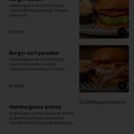
Hamburguesa de Carne (160gr.), 
Cebolla Morada, Lechuga, Tomate, 
Mayonesa.
$11.990
Burger surf paradise
Hamburguesa de Carne (160gr.), 
Queso mozzarella Fundido, 
Camarones apanados en Panko, 
Tocino, Mix de hojas Verdes, tomate y 
salsa de ajo.
$14.990
Hamburguesa quinoa
Vegetariana. Hamburguesa de quinoa 
en pan frica integral con tomate, 
cebolla morada, hojas de espinaca y 
palta (pepinos by María). Opcional.