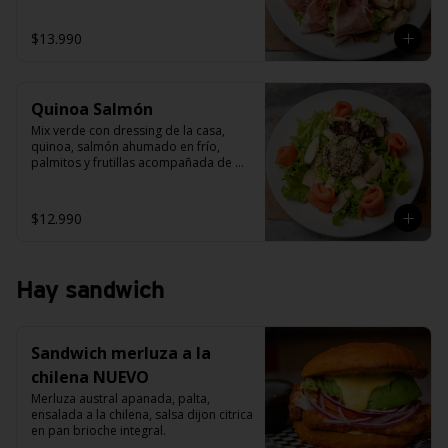
palta y alcachofas grillada.
$13.990
Quinoa Salmón
Mix verde con dressing de la casa, 
quinoa, salmón ahumado en frío, 
palmitos y frutillas acompañada de 
salsa carcciofi.
$12.990
Hay sandwich
Sandwich merluza a la
chilena NUEVO
Merluza austral apanada, palta, 
ensalada a la chilena, salsa dijon citrica 
en pan brioche integral.