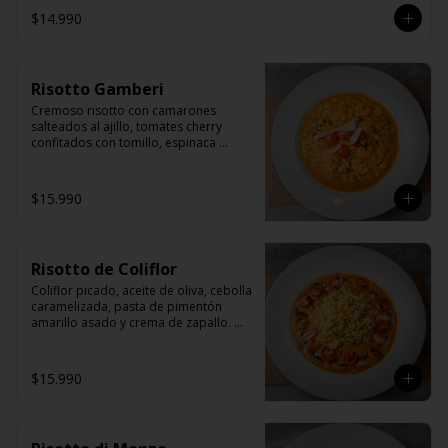
$14.990
Risotto Gamberi
Cremoso risotto con camarones 
salteados al ajillo, tomates cherry 
confitados con tomillo, espinaca 
fresca y fetas de queso grana padano.
$15.990
Risotto de Coliflor
Coliflor picado, aceite de oliva, cebolla 
caramelizada, pasta de pimentón 
amarillo asado y crema de zapallo. 
Acompañado de tomates cherrys y 
champiñones trufados.
$15.990