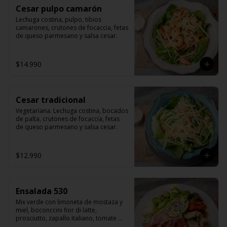
Cesar pulpo camarón
Lechuga costina, pulpo, tibios 
camarones, crutones de focaccia, fetas 
de queso parmesano y salsa cesar.
$14.990
Cesar tradicional
Vegetariana. Lechuga costina, bocados 
de palta, crutones de focaccia, fetas 
de queso parmesano y salsa cesar.
$12.990
Ensalada 530
Mix verde con limoneta de mostaza y 
miel, boconccini fior di latte, 
prosciutto, zapallo italiano, tomate 
cherry grillado, hojas de albahaca, 