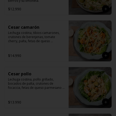
berros y su limoneta.
$12.990
Cesar camarón
Lechuga costina, tibios camarones, 
crutones de berenjenas, tomate 
cherry, palta, fetas de queso 
parmesano y salsa de cesar.
$14.990
Cesar pollo
Lechuga costina, pollo grillado, 
bocados de palta, crutones de 
focaccia, fetas de queso parmesano y 
salsa cesar.
$13.990