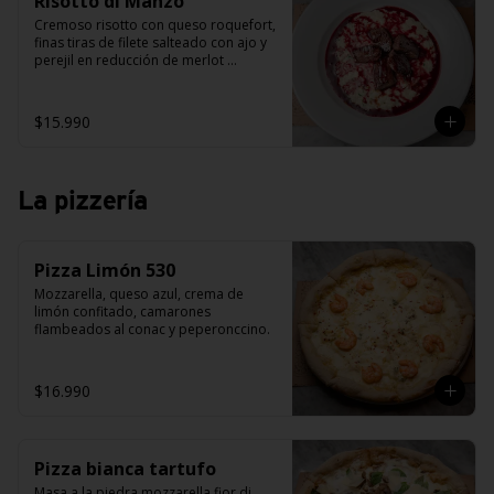
Risotto di Manzo
Cremoso risotto con queso roquefort, 
finas tiras de filete salteado con ajo y 
perejil en reducción de merlot 
aromatizado al romero.
$15.990
La pizzería
Pizza Limón 530
Mozzarella, queso azul, crema de 
limón confitado, camarones 
flambeados al conac y peperonccino.
$16.990
Pizza bianca tartufo
Masa a la piedra mozzarella fior di 