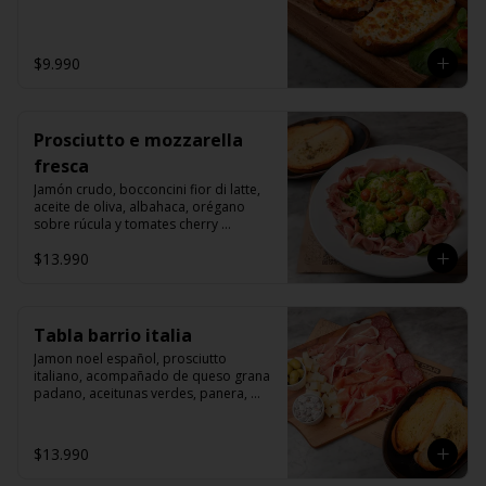
$9.990
Prosciutto e mozzarella
fresca
Jamón crudo, bocconcini fior di latte, 
aceite de oliva, albahaca, orégano 
sobre rúcula y tomates cherry 
grillados.
$13.990
Tabla barrio italia
Jamon noel español, prosciutto 
italiano, acompañado de queso grana 
padano, aceitunas verdes, panera, 
aceite de oliva y salchichon italiano 
rosette.
$13.990