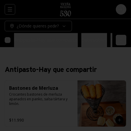
Abrir menu de navegación
Logi
¿Dónde quieres pedir?
Antipasto-Hay que compartir
Bebestibles
Hay espec
Antipasto-Hay que compartir
Bastones de Merluza
Crocantes bastones de merluza 
apanados en panko, salsa tártara y 
limón.
$11.990