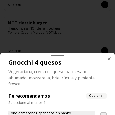
$13.990
NOT classic burger
Hamburguesa NOT Burger, Lechuga, 
Tomate, Cebolla Morada, NOT Mayo.
$11.990
Gnocchi 4 quesos
NOT italian Burger
Vegetariana, crema de queso parmesano,
Hamburguesa NOT BURGER, Palta, 
ahumado, mozzarella, brie, rúcula y pimienta
Tomate, NOT Mayonesa.
fresca.
Te recomendamos
Opcional
$11.990
Seleccione al menos 1
Cono camarones apanados en panko