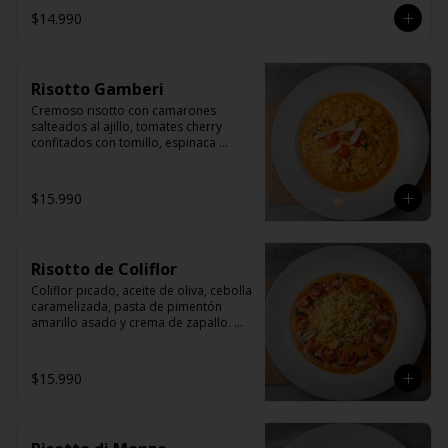
$14.990
Risotto Gamberi
Cremoso risotto con camarones 
salteados al ajillo, tomates cherry 
confitados con tomillo, espinaca 
fresca y fetas de queso grana padano.
$15.990
Risotto de Coliflor
Coliflor picado, aceite de oliva, cebolla 
caramelizada, pasta de pimentón 
amarillo asado y crema de zapallo. 
Acompañado de tomates cherrys y 
champiñones trufados.
$15.990