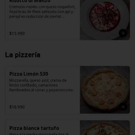
Risotto di Manzo
Cremoso risotto con queso roquefort, 
finas tiras de filete salteado con ajo y 
perejil en reducción de merlot 
aromatizado al romero.
$15.990
La pizzería
Pizza Limón 530
Mozzarella, queso azul, crema de 
limón confitado, camarones 
flambeados al conac y peperonccino.
$16.990
Pizza bianca tartufo
Masa a la piedra mozzarella fior di 