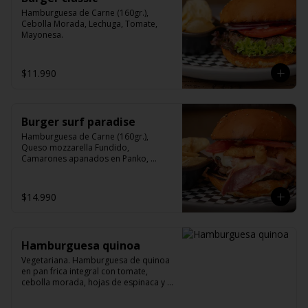
Hamburguesa de Carne (160gr.), 
Cebolla Morada, Lechuga, Tomate, 
Mayonesa.
$11.990
Burger surf paradise
Hamburguesa de Carne (160gr.), 
Queso mozzarella Fundido, 
Camarones apanados en Panko, 
Tocino, Mix de hojas Verdes, tomate y 
salsa de ajo.
$14.990
Hamburguesa quinoa
Vegetariana. Hamburguesa de quinoa 
en pan frica integral con tomate, 
cebolla morada, hojas de espinaca y 
palta (pepinos by María). Opcional.