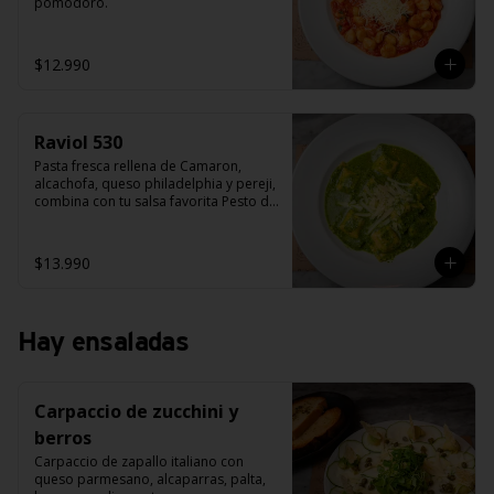
pomodoro.
$12.990
Raviol 530
Pasta fresca rellena de Camaron, 
alcachofa, queso philadelphia y pereji, 
combina con tu salsa favorita Pesto de 
albahaca, salsa alfredo, salsa 
bolognesa o salsa pana camarón.
$13.990
Hay ensaladas
Carpaccio de zucchini y
berros
Carpaccio de zapallo italiano con 
queso parmesano, alcaparras, palta, 