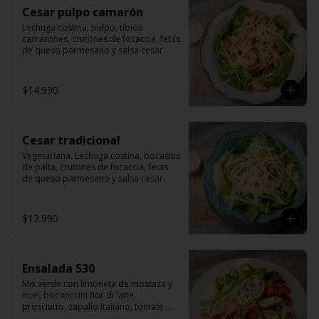
Cesar pulpo camarón
Lechuga costina, pulpo, tibios 
camarones, crutones de focaccia, fetas 
de queso parmesano y salsa cesar.
$14.990
Cesar tradicional
Vegetariana. Lechuga costina, bocados 
de palta, crutones de focaccia, fetas 
de queso parmesano y salsa cesar.
$12.990
Ensalada 530
Mix verde con limoneta de mostaza y 
miel, boconccini fior di latte, 
prosciutto, zapallo italiano, tomate 
cherry grillado, hojas de albahaca, 