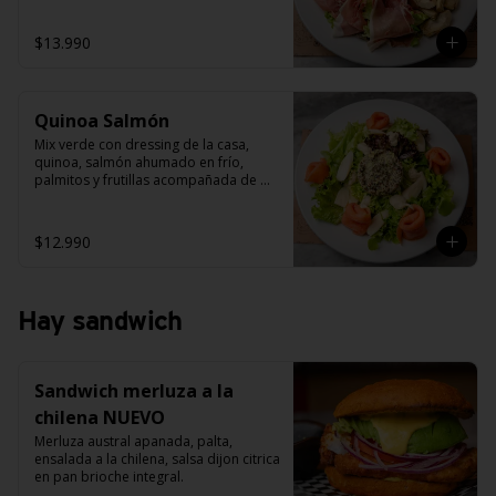
palta y alcachofas grillada.
$13.990
Quinoa Salmón
Mix verde con dressing de la casa, 
quinoa, salmón ahumado en frío, 
palmitos y frutillas acompañada de 
salsa carcciofi.
$12.990
Hay sandwich
Sandwich merluza a la
chilena NUEVO
Merluza austral apanada, palta, 
ensalada a la chilena, salsa dijon citrica 
en pan brioche integral.