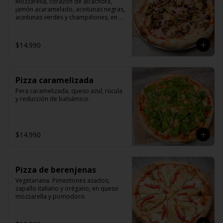
Mozzarella, corazón de alcachofa, 
jamón acaramelado, aceitunas negras, 
aceitunas verdes y champiñones, en 
queso mozzarella y pomodoro.
$14.990
Pizza caramelizada
Pera caramelizada, queso azul, rúcula 
y reducción de balsámico.
$14.990
Pizza de berenjenas
Vegetariana. Pimentones asados, 
zapallo italiano y orégano, en queso 
mozzarella y pomodoro.