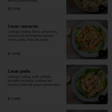
berros y su limoneta.
$12.990
Cesar camarón
Lechuga costina, tibios camarones, 
crutones de berenjenas, tomate 
cherry, palta, fetas de queso 
parmesano y salsa de cesar.
$14.990
Cesar pollo
Lechuga costina, pollo grillado, 
bocados de palta, crutones de 
focaccia, fetas de queso parmesano y 
salsa cesar.
$13.990