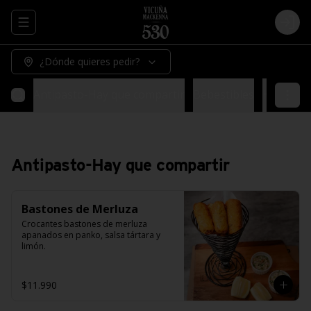
Abrir menu de navegación
Logi
¿Dónde quieres pedir?
Antipasto-Hay que compartir
Bebestibles
Hay espec
Antipasto-Hay que compartir
Bastones de Merluza
Crocantes bastones de merluza 
apanados en panko, salsa tártara y 
limón.
$11.990