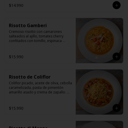
$14.990
Risotto Gamberi
Cremoso risotto con camarones 
salteados al ajillo, tomates cherry 
confitados con tomillo, espinaca 
fresca y fetas de queso grana padano.
$15.990
Risotto de Coliflor
Coliflor picado, aceite de oliva, cebolla 
caramelizada, pasta de pimentón 
amarillo asado y crema de zapallo. 
Acompañado de tomates cherrys y 
champiñones trufados.
$15.990