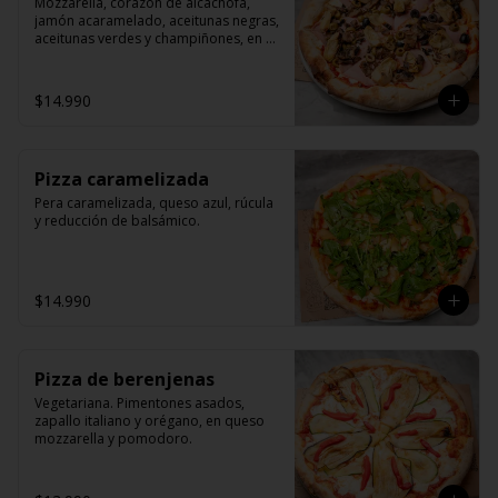
Mozzarella, corazón de alcachofa, 
jamón acaramelado, aceitunas negras, 
aceitunas verdes y champiñones, en 
queso mozzarella y pomodoro.
$14.990
Pizza caramelizada
Pera caramelizada, queso azul, rúcula 
y reducción de balsámico.
$14.990
Pizza de berenjenas
Vegetariana. Pimentones asados, 
zapallo italiano y orégano, en queso 
mozzarella y pomodoro.