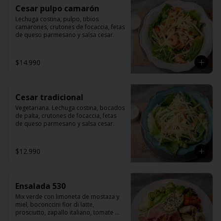
Cesar pulpo camarón
Lechuga costina, pulpo, tibios 
camarones, crutones de focaccia, fetas 
de queso parmesano y salsa cesar.
$14.990
Cesar tradicional
Vegetariana. Lechuga costina, bocados 
de palta, crutones de focaccia, fetas 
de queso parmesano y salsa cesar.
$12.990
Ensalada 530
Mix verde con limoneta de mostaza y 
miel, boconccini fior di latte, 
prosciutto, zapallo italiano, tomate 
cherry grillado, hojas de albahaca, 