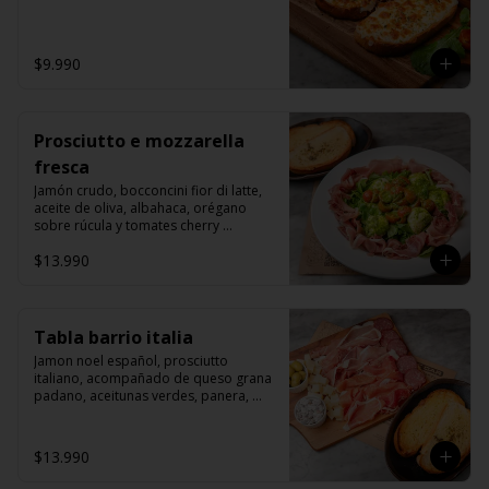
$9.990
Prosciutto e mozzarella
fresca
Jamón crudo, bocconcini fior di latte, 
aceite de oliva, albahaca, orégano 
sobre rúcula y tomates cherry 
grillados.
$13.990
Tabla barrio italia
Jamon noel español, prosciutto 
italiano, acompañado de queso grana 
padano, aceitunas verdes, panera, 
aceite de oliva y salchichon italiano 
rosette.
$13.990