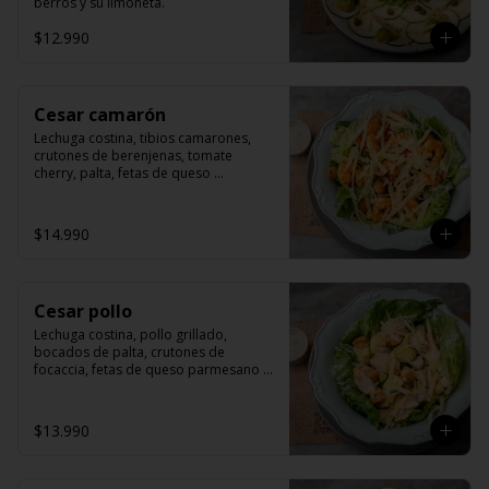
berros y su limoneta.
$12.990
Cesar camarón
Lechuga costina, tibios camarones, 
crutones de berenjenas, tomate 
cherry, palta, fetas de queso 
parmesano y salsa de cesar.
$14.990
Cesar pollo
Lechuga costina, pollo grillado, 
bocados de palta, crutones de 
focaccia, fetas de queso parmesano y 
salsa cesar.
$13.990