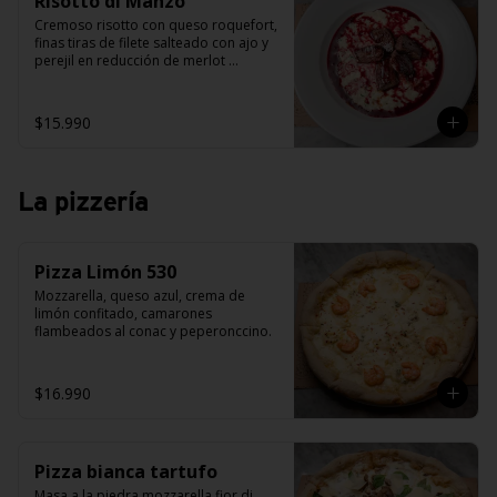
Risotto di Manzo
Cremoso risotto con queso roquefort, 
finas tiras de filete salteado con ajo y 
perejil en reducción de merlot 
aromatizado al romero.
$15.990
La pizzería
Pizza Limón 530
Mozzarella, queso azul, crema de 
limón confitado, camarones 
flambeados al conac y peperonccino.
$16.990
Pizza bianca tartufo
Masa a la piedra mozzarella fior di 