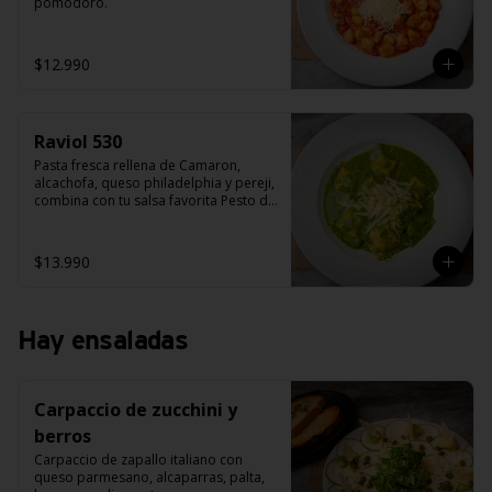
pomodoro.
$12.990
Raviol 530
Pasta fresca rellena de Camaron, 
alcachofa, queso philadelphia y pereji, 
combina con tu salsa favorita Pesto de 
albahaca, salsa alfredo, salsa 
bolognesa o salsa pana camarón.
$13.990
Hay ensaladas
Carpaccio de zucchini y
berros
Carpaccio de zapallo italiano con 
queso parmesano, alcaparras, palta, 