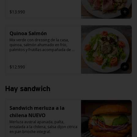
palta y alcachofas grillada.
$13.990
Quinoa Salmón
Mix verde con dressing de la casa, 
quinoa, salmón ahumado en frío, 
palmitos y frutillas acompañada de 
salsa carcciofi.
$12.990
Hay sandwich
Sandwich merluza a la
chilena NUEVO
Merluza austral apanada, palta, 
ensalada a la chilena, salsa dijon citrica 
en pan brioche integral.